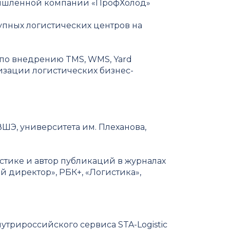
мышленной компании «ПрофХолод»
рупных логистических центров на
по внедрению TMS, WMS, Yard
изации логистических бизнес-
ШЭ, университета им. Плеханова,
тике и автор публикаций в журналах
 директор», РБК+, «Логистика»,
внутрироссийского сервиса STA-Logistic