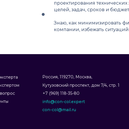
проектирования технических 
целей, задач, сроков и бюджет
Знаю, как минимизировать ф
компании, избежать ситуаций
Россия, 119270, Москва,
эксперта
экспертом
Ку­тузов­ский прос­пект, дом 7/4, стр. 1
 вопрос
+7 (969) 118-35-80
енты
info@con-col.expert
con-col@mail.ru