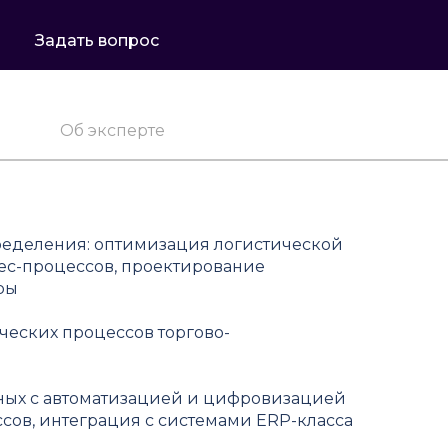
Задать вопрос
Об эксперте
пределения: оптимизация логистической
ес-процессов, проектирование
ры
еских процессов торгово-
нных с автоматизацией и цифровизацией
сов, интеграция с системами ERP-класса