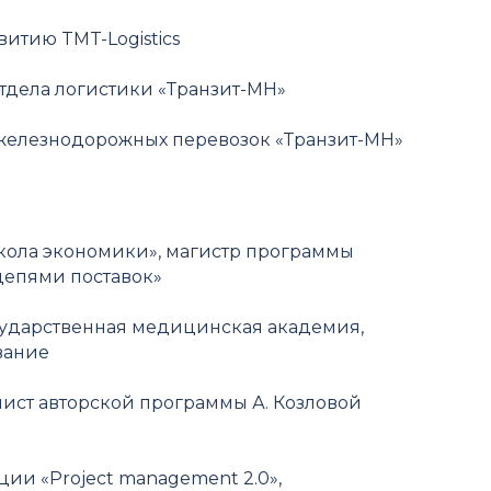
звитию TMT-Logistics
отдела логистики «Транзит-МН»
ь железнодорожных перевозок «Транзит-МН»
школа экономики», магистр программы
цепями поставок»
осударственная медицинская академия,
вание
ст авторской программы А. Козловой
и «Project management 2.0»,