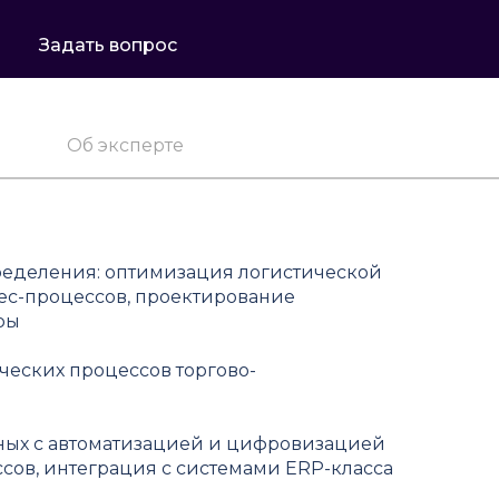
Задать вопрос
Об эксперте
пределения: оптимизация логистической
ес-процессов, проектирование
ры
еских процессов торгово-
нных с автоматизацией и цифровизацией
сов, интеграция с системами ERP-класса