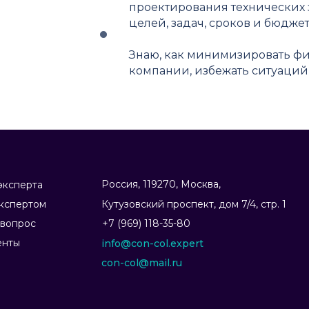
проектирования технических 
целей, задач, сроков и бюджет
Знаю, как минимизировать ф
компании, избежать ситуаций
Россия, 119270, Москва,
эксперта
экспертом
Ку­тузов­ский прос­пект, дом 7/4, стр. 1
 вопрос
+7 (969) 118-35-80
енты
info@con-col.expert
con-col@mail.ru