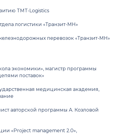
звитию TMT-Logistics
отдела логистики «Транзит-МН»
ь железнодорожных перевозок «Транзит-МН»
школа экономики», магистр программы
цепями поставок»
осударственная медицинская академия,
вание
ст авторской программы А. Козловой
и «Project management 2.0»,