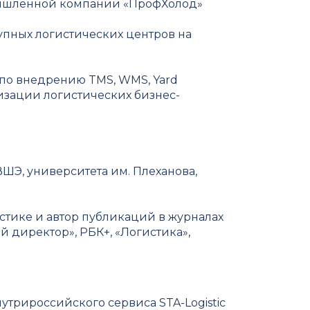
мышленной компании «ПрофХолод»
рупных логистических центров на
по внедрению TMS, WMS, Yard
изации логистических бизнес-
ШЭ, университета им. Плеханова,
тике и автор публикаций в журналах
 директор», РБК+, «Логистика»,
внутрироссийского сервиса STA-Logistic