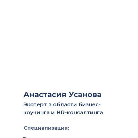
Консультирует:
Потребителей
Предпринимателей
Органы власти, корпорации,
НКО
Политические партии,
Анастасия Усанова
депутатов
Эксперт в области бизнес-
Кандидатов на выборные
коучинга и HR-консалтинга
должности
Специализация: