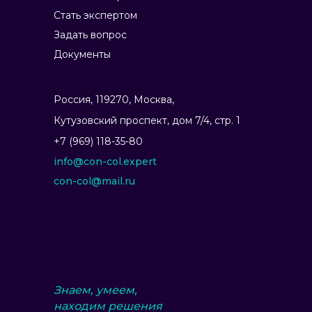
Стать экспертом
Задать вопрос
Документы
Россия, 119270, Москва,
Ку­тузов­ский прос­пект, дом 7/4, стр. 1
Консультирует:
+7 (969) 118-35-80
Потребителей
info@con-col.expert
Предпринимателей
con-col@mail.ru
Органы власти, корпорации,
НКО
Политические партии,
депутатов
Кандидатов на выборные
должности
Знаем, умеем,
находим решения