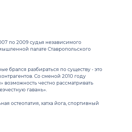
007 по 2009 судья независимого
омышленной палате Ставропольского
рые брался разбираться по существу - это
онтрагентов. Со сменой 2010 году
и» возможность честно рассматривать
езчестную гавань».
ая остеопатия, хатха йога, спортивный