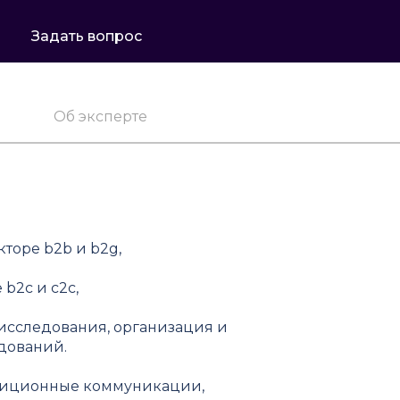
Задать вопрос
Об эксперте
торе b2b и b2g,
b2c и c2c,
исследования, организация и
дований.
тиционные коммуникации,