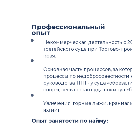
Профессиональный
опыт
Некоммерческая деятельность с 2
третейского суда при Торгово-пр
края.
Основная часть процессов, за кото
процессы по недобросовестности к
руководства ТПП - у суда «обрезал
споры, весь состав суда покинул «б
Увлечения: горные лыжи, краниальн
яхтииг
Опыт занятости по найму: