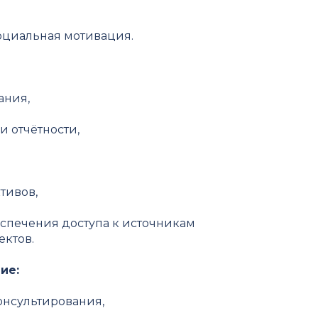
оциальная мотивация.
ания,
и отчётности,
тивов,
спечения доступа к источникам
ктов.
ие:
онсультирования,