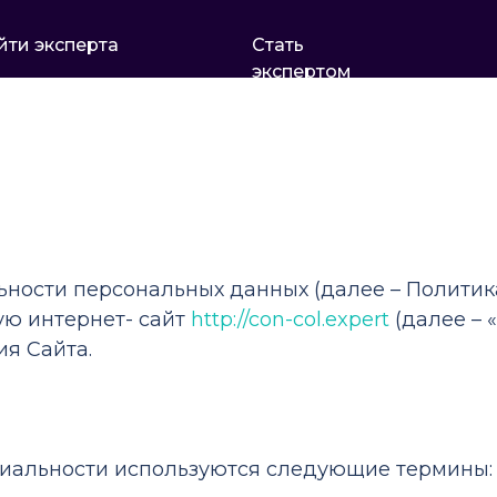
йти эксперта
Стать
экспертом
ьности
ности персональных данных (далее – Политик
ую интернет- сайт
http://con-col.expert
(далее – 
я Сайта.
циальности используются следующие термины: