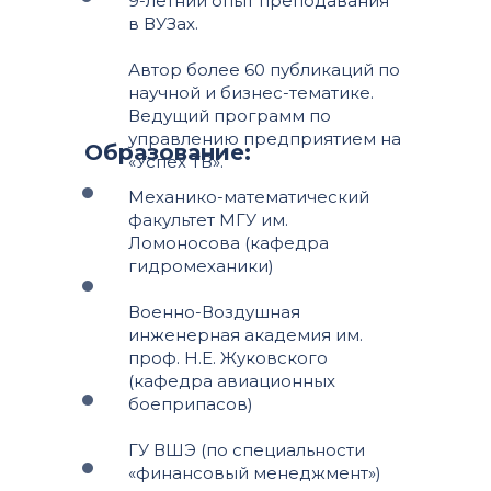
9-летний опыт преподавания
в ВУЗах.
Автор более 60 публикаций по
научной и бизнес-тематике.
Ведущий программ по
управлению предприятием на
Образование:
«Успех ТВ».
Механико-математический
факультет МГУ им.
Ломоносова (кафедра
гидромеханики)
Военно-Воздушная
инженерная академия им.
проф. Н.Е. Жуковского
(кафедра авиационных
боеприпасов)
ГУ ВШЭ (по специальности
«финансовый менеджмент»)