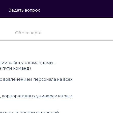
Задать вопрос
Об эксперте
гии работы с командами –
 пути команд)
с вовлечением персонала на всех
 корпоративных университетов и
льтуры и организационной