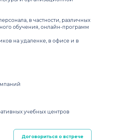
рсонала, в частности, различных
ного обучения, онлайн-программ
ков на удаленке, в офисе и в
омпаний
ативных учебных центров
Договориться о встрече