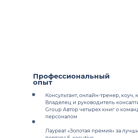
Профессиональный
опыт
Консультант, онлайн-тренер, коуч,
Владелец и руководитель консалти
Group Автор четырех книг о кома
персоналом
Лауреат «Золотая премия» за лучш
портала E-xecutive