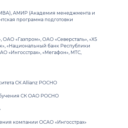
 МВА), АМИР (Академия менеджмента и
нтская программа подготовки
 ОАО «Газпром», ОАО «Северсталь», «X5
нк», «Национальный банк Республики
АО «Ингосстрах», «Мегафон», МТС,
итета СК Allianz РОСНО
обучения СК ОАО РОСНО
»
чения компании ОСАО «Ингосстрах»