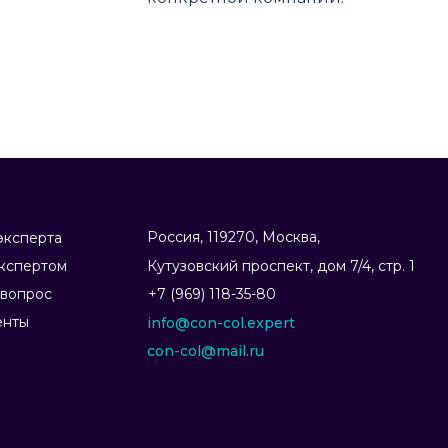
Россия, 119270, Москва,
эксперта
экспертом
Ку­тузов­ский прос­пект, дом 7/4, стр. 1
 вопрос
+7 (969) 118-35-80
енты
info@con-col.expert
con-col@mail.ru